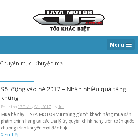
S
k
i
p
t
o
c
Menu
o
n
t
Chuyên mục: Khuyến mại
e
n
t
Sôi động vào hè 2017 – Nhận nhiều quà tặng
khủng
Posted on
13 Tháng Sáu, 2017
by
linh
Mùa hè này, TAYA MOTOR vui mừng gửi tới khách hàng mua sản
phẩm chính hãng tại các Đại lý ủy quyền chính hãng trên toàn quốc
chương trình khuyến mại đặc bi�...
Xem Tiếp