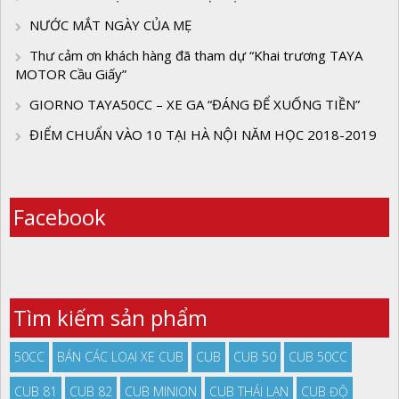
NƯỚC MẮT NGÀY CỦA MẸ
Thư cảm ơn khách hàng đã tham dự “Khai trương TAYA
MOTOR Cầu Giấy”
GIORNO TAYA50CC – XE GA “ĐÁNG ĐỂ XUỐNG TIỀN”
ĐIỂM CHUẨN VÀO 10 TẠI HÀ NỘI NĂM HỌC 2018-2019
Facebook
Tìm kiếm sản phẩm
50CC
BÁN CÁC LOẠI XE CUB
CUB
CUB 50
CUB 50CC
CUB 81
CUB 82
CUB MINION
CUB THÁI LAN
CUB ĐỘ