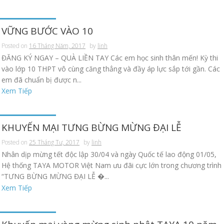
VỮNG BƯỚC VÀO 10
Posted on
16 Tháng Năm, 2017
by
linh
ĐĂNG KÝ NGAY – QUÀ LIỀN TAY Các em học sinh thân mến! Kỳ thi
vào lớp 10 THPT vô cùng căng thẳng và đầy áp lực sắp tới gần. Các
em đã chuẩn bị được n...
Xem Tiếp
KHUYẾN MẠI TƯNG BỪNG MỪNG ĐẠI LỄ
Posted on
25 Tháng Tư, 2017
by
linh
Nhân dịp mừng tết độc lập 30/04 và ngày Quốc tế lao động 01/05,
Hệ thống TAYA MOTOR Việt Nam ưu đãi cực lớn trong chương trình
“TƯNG BỪNG MỪNG ĐẠI LỄ �...
Xem Tiếp