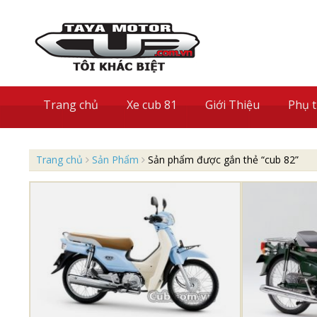
S
k
i
p
t
o
Trang chủ
Xe cub 81
Giới Thiệu
Phụ 
c
o
n
t
Trang chủ
Sản Phẩm
Sản phẩm được gắn thẻ “cub 82”
e
n
t