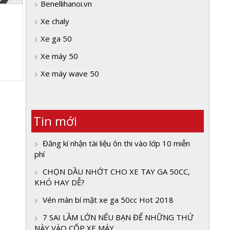
Benellihanoi.vn
Xe chaly
Xe ga 50
Xe máy 50
Xe máy wave 50
Tin mới
Đăng kí nhận tài liệu ôn thi vào lớp 10 miễn
phí
CHỌN DẦU NHỚT CHO XE TAY GA 50CC,
KHÓ HAY DỄ?
Vén màn bí mật xe ga 50cc Hot 2018
7 SAI LẦM LỚN NẾU BẠN ĐỂ NHỮNG THỨ
NÀY VÀO CỐP XE MÁY