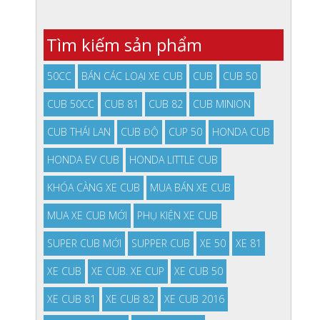
Tìm kiếm sản phẩm
50CC
BÁN CÁC LOẠI XE CUB
CUB
CUB 50
CUB 50CC
CUB 81
CUB 82
CUB MINION
CUB THÁI LAN
CUB ĐỘ
CUP 50
HONDA CUB
HONDA EV CUB
HONDA LITTLE CUB
KHÓA CÀNG XE CUB
MUA BÁN XE CUB
MUA XE CUB MỚI
PHỤ KIỆN XE CUB
SUPER CUB MỚI
SUPPER CUB
XE 50
XE 81
XE CUB
XE CUB. XE CUP
XE CUB 50
XE CUB 81
XE CUB 82
XE CUB 2016