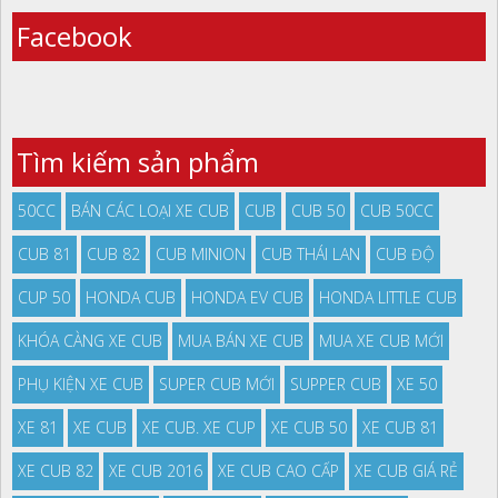
Facebook
Tìm kiếm sản phẩm
50CC
BÁN CÁC LOẠI XE CUB
CUB
CUB 50
CUB 50CC
CUB 81
CUB 82
CUB MINION
CUB THÁI LAN
CUB ĐỘ
CUP 50
HONDA CUB
HONDA EV CUB
HONDA LITTLE CUB
KHÓA CÀNG XE CUB
MUA BÁN XE CUB
MUA XE CUB MỚI
PHỤ KIỆN XE CUB
SUPER CUB MỚI
SUPPER CUB
XE 50
XE 81
XE CUB
XE CUB. XE CUP
XE CUB 50
XE CUB 81
XE CUB 82
XE CUB 2016
XE CUB CAO CẤP
XE CUB GIÁ RẺ