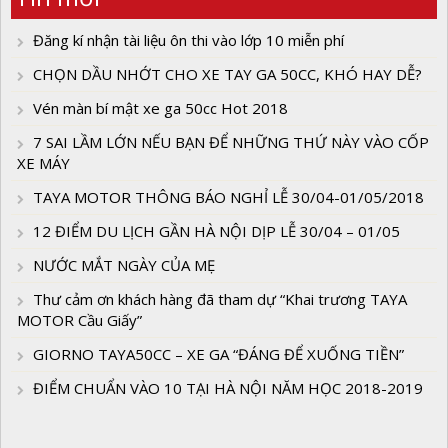
Đăng kí nhận tài liệu ôn thi vào lớp 10 miễn phí
CHỌN DẦU NHỚT CHO XE TAY GA 50CC, KHÓ HAY DỄ?
Vén màn bí mật xe ga 50cc Hot 2018
7 SAI LẦM LỚN NẾU BẠN ĐỂ NHỮNG THỨ NÀY VÀO CỐP
XE MÁY
TAYA MOTOR THÔNG BÁO NGHỈ LỄ 30/04-01/05/2018
12 ĐIỂM DU LỊCH GẦN HÀ NỘI DỊP LỄ 30/04 – 01/05
NƯỚC MẮT NGÀY CỦA MẸ
Thư cảm ơn khách hàng đã tham dự “Khai trương TAYA
MOTOR Cầu Giấy”
GIORNO TAYA50CC – XE GA “ĐÁNG ĐỂ XUỐNG TIỀN”
ĐIỂM CHUẨN VÀO 10 TẠI HÀ NỘI NĂM HỌC 2018-2019