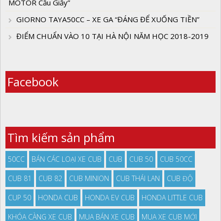
MOTOR Cầu Giấy”
GIORNO TAYA50CC – XE GA “ĐÁNG ĐỂ XUỐNG TIỀN”
ĐIỂM CHUẨN VÀO 10 TẠI HÀ NỘI NĂM HỌC 2018-2019
Facebook
Tìm kiếm sản phẩm
50CC
BÁN CÁC LOẠI XE CUB
CUB
CUB 50
CUB 50CC
CUB 81
CUB 82
CUB MINION
CUB THÁI LAN
CUB ĐỘ
CUP 50
HONDA CUB
HONDA EV CUB
HONDA LITTLE CUB
KHÓA CÀNG XE CUB
MUA BÁN XE CUB
MUA XE CUB MỚI