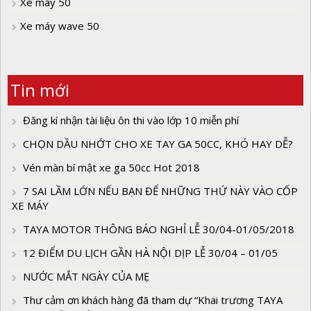
Xe máy 50
Xe máy wave 50
Tin mới
Đăng kí nhận tài liệu ôn thi vào lớp 10 miễn phí
CHỌN DẦU NHỚT CHO XE TAY GA 50CC, KHÓ HAY DỄ?
Vén màn bí mật xe ga 50cc Hot 2018
7 SAI LẦM LỚN NẾU BẠN ĐỂ NHỮNG THỨ NÀY VÀO CỐP
XE MÁY
TAYA MOTOR THÔNG BÁO NGHỈ LỄ 30/04-01/05/2018
12 ĐIỂM DU LỊCH GẦN HÀ NỘI DỊP LỄ 30/04 – 01/05
NƯỚC MẮT NGÀY CỦA MẸ
Thư cảm ơn khách hàng đã tham dự “Khai trương TAYA