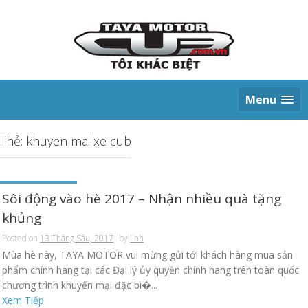
S
k
i
p
t
o
c
Menu
o
n
t
Thẻ: khuyen mai xe cub
e
n
t
Sôi động vào hè 2017 – Nhận nhiều quà tặng
khủng
Posted on
13 Tháng Sáu, 2017
by
linh
Mùa hè này, TAYA MOTOR vui mừng gửi tới khách hàng mua sản
phẩm chính hãng tại các Đại lý ủy quyền chính hãng trên toàn quốc
chương trình khuyến mại đặc bi�...
Xem Tiếp