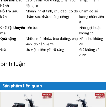
Thời hạn bảo
Cao: 3 năm với khung, 2 năm với
Thấp: 1 năm
hành
động cơ
Hỗ trợ sau
Nhanh, nhiệt tình, chu đáo (Có đội
Chậm do số
bán
chăm sóc khách hàng riêng)
lượng nhân viên
ít
Chế độ khuyến
Liên tục
Nhỏ giọt hoặc
mại
không có
Quà tặng
Nhiều: mũ, khóa, bảo dưỡng, phụ
Hầu như không
kiện, đồ bảo vệ xe
có
Giá
Ưu việt, niêm yết rõ ràng
Giá không cố
định
Bình luận
Sản phẩm liên quan