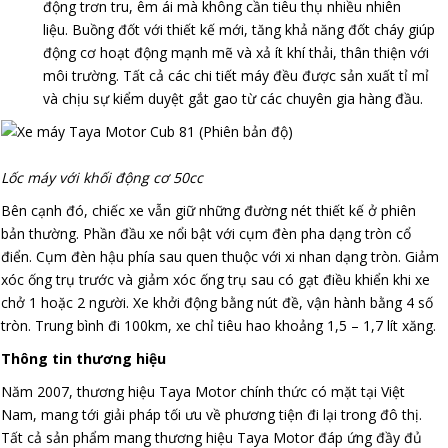
động trơn tru, êm ái mà không cần tiêu thụ nhiều nhiên
liệu. Buồng đốt với thiết kế mới, tăng khả năng đốt cháy giúp
động cơ hoạt động mạnh mẽ và xả ít khí thải, thân thiện với
môi trường. Tất cả các chi tiết máy đều được sản xuất tỉ mỉ
và chịu sự kiểm duyệt gắt gao từ các chuyên gia hàng đầu.
Lốc máy với khối động cơ 50cc
Bên cạnh đó, chiếc xe vẫn giữ những đường nét thiết kế ở phiên
bản thường. Phần đầu xe nổi bật với cụm đèn pha dạng tròn cổ
điển. Cụm đèn hậu phía sau quen thuộc với xi nhan dạng tròn. Giảm
xóc ống trụ trước và giảm xóc ống trụ sau có gạt điều khiển khi xe
chở 1 hoặc 2 người. Xe khởi động bằng nút đề, vận hành bằng 4 số
tròn. Trung bình đi 100km, xe chỉ tiêu hao khoảng 1,5 – 1,7 lít xăng.
Thông tin thương hiệu
Năm 2007, thương hiệu Taya Motor chính thức có mặt tại Việt
Nam, mang tới giải pháp tối ưu về phương tiện đi lại trong đô thị.
Tất cả sản phẩm mang thương hiệu Taya Motor đáp ứng đầy đủ