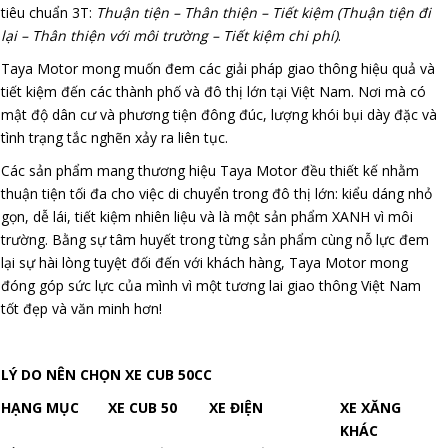
tiêu chuẩn 3T:
Thuận tiện – Thân thiện – Tiết kiệm (Thuận tiện đi
lại – Thân thiện với môi trường – Tiết kiệm chi phí)
.
Taya Motor mong muốn đem các giải pháp giao thông hiệu quả và
tiết kiệm đến các thành phố và đô thị lớn tại Việt Nam. Nơi mà có
mật độ dân cư và phương tiện đông đúc, lượng khói bụi dày đặc và
tình trạng tắc nghẽn xảy ra liên tục.
Các sản phẩm mang thương hiệu Taya Motor đều thiết kế nhằm
thuận tiện tối đa cho việc di chuyển trong đô thị lớn: kiểu dáng nhỏ
gọn, dễ lái, tiết kiệm nhiên liệu và là một sản phẩm XANH vì môi
trường. Bằng sự tâm huyết trong từng sản phẩm cùng nỗ lực đem
lại sự hài lòng tuyệt đối đến với khách hàng, Taya Motor mong
đóng góp sức lực của mình vì một tương lai giao thông Việt Nam
tốt đẹp và văn minh hơn!
LÝ DO NÊN CHỌN XE CUB 50CC
HẠNG MỤC
XE CUB 50
XE ĐIỆN
XE XĂNG
KHÁC