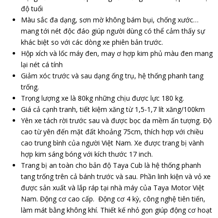
độ tuổi
Màu sắc đa dạng, sơn mờ không bám bụi, chống xước…
mang tới nét độc đáo giúp người dùng có thể cảm thấy sự
khác biệt so với các dòng xe phiên bản trước.
Hộp xích và lốc máy đen, may ơ hợp kim phủ màu đen mang
lại nét cá tính
Giảm xóc trước và sau dạng ống trụ, hệ thống phanh tang
trống.
Trọng lượng xe là 80kg những chịu được lực 180 kg.
Giá cả cạnh tranh, tiết kiệm xăng từ 1,5-1,7 lít xăng/100km
Yên xe tách rời trước sau và được bọc da mềm ấn tượng. Độ
cao từ yên đến mặt đất khoảng 75cm, thích hợp với chiều
cao trung bình của người Việt Nam. Xe được trang bị vành
hợp kim sáng bóng với kích thước 17 inch.
Trang bị an toàn cho bản độ Taya Cub là hệ thống phanh
tang trống trên cả bánh trước và sau. Phần linh kiện và vỏ xe
được sản xuất và lắp ráp tại nhà máy của Taya Motor Việt
Nam. Động cơ cao cấp. Động cơ 4 kỳ, công nghệ tiên tiến,
làm mát bằng không khí. Thiết kế nhỏ gọn giúp động cơ hoạt