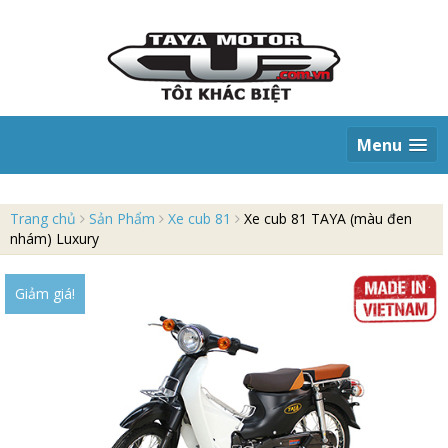
S
k
i
p
t
o
c
Menu
o
n
t
e
Trang chủ
Sản Phẩm
Xe cub 81
Xe cub 81 TAYA (màu đen
n
nhám) Luxury
t
Giảm giá!