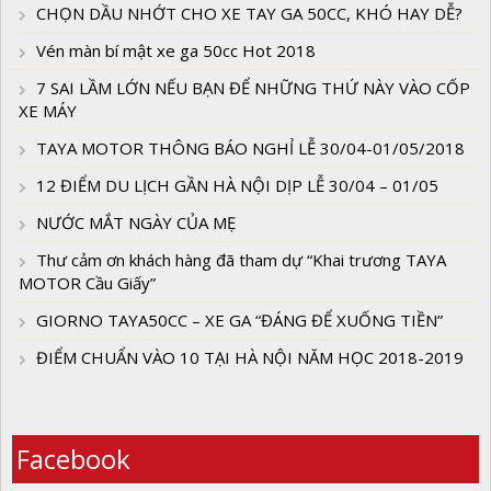
CHỌN DẦU NHỚT CHO XE TAY GA 50CC, KHÓ HAY DỄ?
Vén màn bí mật xe ga 50cc Hot 2018
7 SAI LẦM LỚN NẾU BẠN ĐỂ NHỮNG THỨ NÀY VÀO CỐP
XE MÁY
TAYA MOTOR THÔNG BÁO NGHỈ LỄ 30/04-01/05/2018
12 ĐIỂM DU LỊCH GẦN HÀ NỘI DỊP LỄ 30/04 – 01/05
NƯỚC MẮT NGÀY CỦA MẸ
Thư cảm ơn khách hàng đã tham dự “Khai trương TAYA
MOTOR Cầu Giấy”
GIORNO TAYA50CC – XE GA “ĐÁNG ĐỂ XUỐNG TIỀN”
ĐIỂM CHUẨN VÀO 10 TẠI HÀ NỘI NĂM HỌC 2018-2019
Facebook