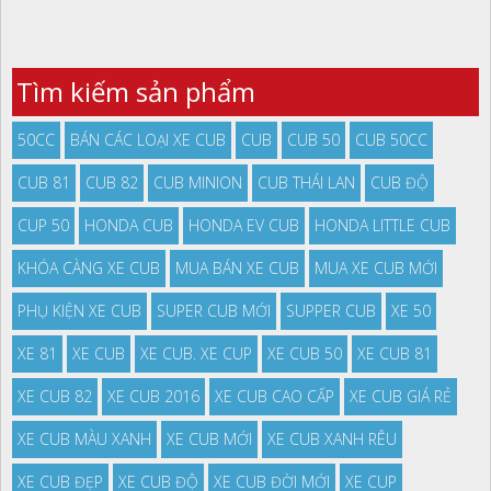
Tìm kiếm sản phẩm
50CC
BÁN CÁC LOẠI XE CUB
CUB
CUB 50
CUB 50CC
CUB 81
CUB 82
CUB MINION
CUB THÁI LAN
CUB ĐỘ
CUP 50
HONDA CUB
HONDA EV CUB
HONDA LITTLE CUB
KHÓA CÀNG XE CUB
MUA BÁN XE CUB
MUA XE CUB MỚI
PHỤ KIỆN XE CUB
SUPER CUB MỚI
SUPPER CUB
XE 50
XE 81
XE CUB
XE CUB. XE CUP
XE CUB 50
XE CUB 81
XE CUB 82
XE CUB 2016
XE CUB CAO CẤP
XE CUB GIÁ RẺ
XE CUB MÀU XANH
XE CUB MỚI
XE CUB XANH RÊU
XE CUB ĐẸP
XE CUB ĐỘ
XE CUB ĐỜI MỚI
XE CUP