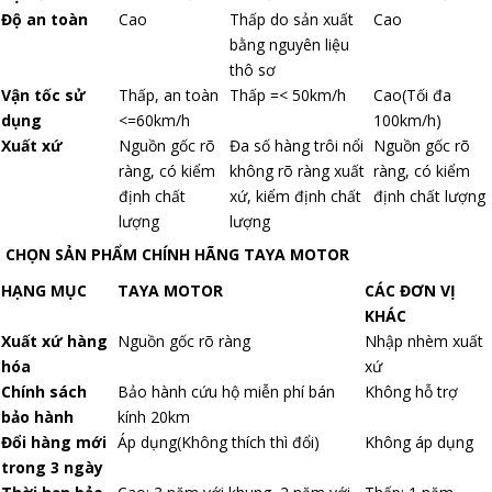
Độ an toàn
Cao
Thấp do sản xuất
Cao
bằng nguyên liệu
thô sơ
Vận tốc sử
Thấp, an toàn
Thấp =< 50km/h
Cao(Tối đa
dụng
<=60km/h
100km/h)
Xuất xứ
Nguồn gốc rõ
Đa số hàng trôi nổi
Nguồn gốc rõ
ràng, có kiểm
không rõ ràng xuất
ràng, có kiểm
định chất
xứ, kiểm định chất
định chất lượng
lượng
lượng
CHỌN SẢN PHẨM CHÍNH HÃNG TAYA MOTOR
HẠNG MỤC
TAYA MOTOR
CÁC ĐƠN VỊ
KHÁC
Xuất xứ hàng
Nguồn gốc rõ ràng
Nhập nhèm xuất
hóa
xứ
Chính sách
Bảo hành cứu hộ miễn phí bán
Không hỗ trợ
bảo hành
kính 20km
Đổi hàng mới
Áp dụng(Không thích thì đổi)
Không áp dụng
trong 3 ngày