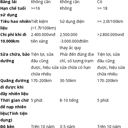
Bằng lái
Không cần
Không cần
Có
Hạn chế tuổi
>=16
Không
>= 18
sử dụng
Tiêu hao nhiên
Tiết kiệm
Sử dụng điện
>= 2.0l/100km
liệu
(<1.7l/100km)
Chi phí khi đi
2.400.000vnđ
2.500.000
>2.800.000vnđ
10.000km
tiền xăng
-3.000.000đtiền
thay ắc quy
Sửa chữa, bảo
Tiện lợi, sửa
Phải đến đúng địa
Tiện lợi, sửa
dưỡng
đâu cũng
chỉ, số lượng trạm
đâu cũng
được, hiệu sửa
sửa chữa có hạn
được, hiệu sửa
chữa nhiều
chữa nhiều
Quãng đường
170-200km
30-50km
170-200km
đi được khi
đầy nhiên liệu
Thời gian chờ
5 phút
8-10 tiếng
5 phút
để nạp nhiên
liệu(Tính tiện
dụng)
Độ bền
Trên 10 năm
3-5 năm
Trên 10 năm