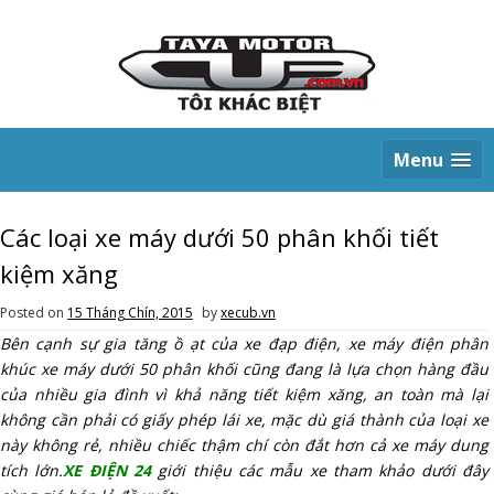
S
k
i
p
t
o
c
Menu
o
n
t
e
Các loại xe máy dưới 50 phân khối tiết
n
kiệm xăng
t
Posted on
15 Tháng Chín, 2015
by
xecub.vn
Bên cạnh sự gia tăng ồ ạt của xe đạp điện, xe máy điện phân
khúc xe máy dưới 50 phân khối cũng đang là lựa chọn hàng đầu
của nhiều gia đình vì khả năng tiết kiệm xăng, an toàn mà lại
không cần phải có giấy phép lái xe, mặc dù giá thành của loại xe
này không rẻ, nhiều chiếc thậm chí còn đắt hơn cả xe máy dung
tích lớn.
XE ĐIỆN 24
giới thiệu các mẫu xe tham khảo dưới đây