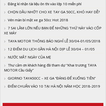
Đăng kí nhận tài liệu ôn thi vào lớp 10 miễn phí
CHỌN DẦU NHỚT CHO XE TAY GA 50CC, KHÓ HAY DỄ?
Vén màn bí mật xe ga 50cc Hot 2018
7 SAI LẦM LỚN NẾU BẠN ĐỂ NHỮNG THỨ NÀY VÀO CỐP
XE MÁY
TAYA MOTOR THÔNG BÁO NGHỈ LỄ 30/04-01/05/2018
12 ĐIỂM DU LỊCH GẦN HÀ NỘI DỊP LỄ 30/04 – 01/05
NƯỚC MẮT NGÀY CỦA MẸ
Thư cảm ơn khách hàng đã tham dự “Khai trương TAYA
MOTOR Cầu Giấy”
GIORNO TAYA50CC – XE GA “ĐÁNG ĐỂ XUỐNG TIỀN”
ĐIỂM CHUẨN VÀO 10 TẠI HÀ NỘI NĂM HỌC 2018-2019