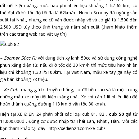
rất tiết kiệm xăng, mức hao phí nhiên liệu khoảng 1 lít/ 65 km, có
thể đạt được tốc độ tối đa là 62km/h . Honda Scoopy đã ngừng sản
xuất tại Nhật, nhưng xe cũ vẫn được nhập về và có giá từ 1.500 đến
2.500 USD tùy theo tình trạng và năm sản xuất (tham khảo thêm
trên các trang web rao vặt uy tín).
– Zoomer 50cc FI:
với dung tích xy lanh 50cc và sử dụng công nghệ
phun xăng điện tử, nếu đi ở tốc độ 30 km/h thì mức tiêu hao nhiên
liệu chỉ khoảng 1,33 lít/100km. Tại Việt Nam, mẫu xe tay ga này có
giá bán khoảng 78 triệu.
– Xe Cub
mang giá trị truyền thống, có độ bền cao và là một trong
những mẫu xe máy tiết kiệm xăng nhất. Xe chỉ cần 1 lít nhiên liệu để
hoàn thành quãng đường 113 km ở vận tốc 30 km/h.
Hiện tại XE ĐIỆN 24 phân phối các loại cub 81, 82 ,
cub 50
giá từ
11.000.000đ . Động cơ đươc nhập từ Thái Lan, Nhật , Hàn. Mời các
bạn tham khảo tại đây : http://xedien24.com/xe-cub/