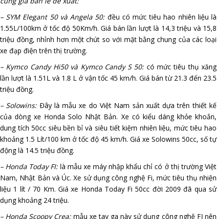
cùng giá bán lẻ đề xuất:
– SYM Elegant 50 và Angela 50:
đều có mức tiêu hao nhiên liệu là
1.55L/100km ở tốc độ 50Km/h. Giá bán lần lượt là 14,3 triệu và 15,8
triệu đồng, nhỉnh hơn một chút so với mặt bằng chung của các loại
xe đạp điện trên thị trường.
– Kymco Candy Hi50 và Kymco Candy S 50:
có mức tiêu thụ xăng
lần lượt là 1.51L và 1.8 L ở vận tốc 45 km/h. Giá bán từ 21.3 đến 23.5
triệu đồng.
– Solowins:
Đây là mẫu xe do Việt Nam sản xuất dựa trên thiết kế
của dòng xe Honda Solo Nhật Bản. Xe có kiểu dáng khỏe khoắn,
dung tích 50cc siêu bền bỉ và siêu tiết kiệm nhiên liệu, mức tiêu hao
khoảng 1.5 Lít/100 km ở tốc độ 45 km/h. Giá xe Solowins 50cc, số tự
động là 14.5 triệu đồng.
– Honda Today FI:
là mẫu xe máy nhập khẩu chỉ có ở thị trường Việt
Nam, Nhật Bản và Úc. Xe sử dụng công nghệ Fi, mức tiêu thụ nhiện
liệu 1 lít / 70 Km. Giá xe Honda Today Fi 50cc đời 2009 đã qua sử
dụng khoảng 24 triệu.
– Honda Scoopy Crea:
mẫu xe tay ga này sử dụng công nghệ FI nên