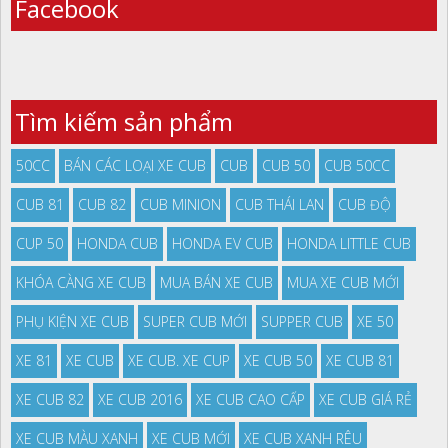
Facebook
Tìm kiếm sản phẩm
50CC
BÁN CÁC LOẠI XE CUB
CUB
CUB 50
CUB 50CC
CUB 81
CUB 82
CUB MINION
CUB THÁI LAN
CUB ĐỘ
CUP 50
HONDA CUB
HONDA EV CUB
HONDA LITTLE CUB
KHÓA CÀNG XE CUB
MUA BÁN XE CUB
MUA XE CUB MỚI
PHỤ KIỆN XE CUB
SUPER CUB MỚI
SUPPER CUB
XE 50
XE 81
XE CUB
XE CUB. XE CUP
XE CUB 50
XE CUB 81
XE CUB 82
XE CUB 2016
XE CUB CAO CẤP
XE CUB GIÁ RẺ
XE CUB MÀU XANH
XE CUB MỚI
XE CUB XANH RÊU