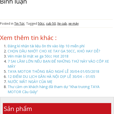
Bình luận
Posted in
Tin Tức
Tagged
50cc
,
cub 50
,
Xe cub
,
xe máy
Xem thêm tin khác :
Đăng kí nhận tài liệu ôn thi vào lớp 10 miễn phí
CHỌN DẦU NHỚT CHO XE TAY GA 50CC, KHÓ HAY DỄ?
Vén màn bí mật xe ga 50cc Hot 2018
7 SAI LẦM LỚN NẾU BẠN ĐỂ NHỮNG THỨ NÀY VÀO CỐP XE
MÁY
TAYA MOTOR THÔNG BÁO NGHỈ LỄ 30/04-01/05/2018
12 ĐIỂM DU LỊCH GẦN HÀ NỘI DỊP LỄ 30/04 – 01/05
NƯỚC MẮT NGÀY CỦA MẸ
Thư cảm ơn khách hàng đã tham dự “Khai trương TAYA
MOTOR Cầu Giấy”
Sản phẩm